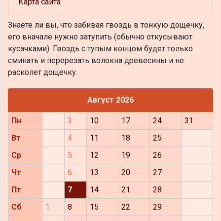
Карта сайта
Знаете ли вы, что
забивая гвоздь в тонкую дощечку,
его вначале нужно затупить (обычно откусывают
кусачками). Гвоздь с тупым концом будет только
сминать и перерезать волокна древесины и не
расколет дощечку.
Август 2026
Пн
3
10
17
24
31
Вт
4
11
18
25
Ср
5
12
19
26
Чт
6
13
20
27
Пт
7
14
21
28
Сб
1
8
15
22
29