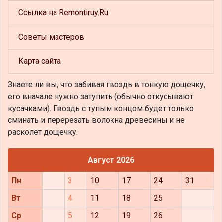
Ссылка на Remontiruy.Ru
Советы мастеров
Карта сайта
Знаете ли вы, что
забивая гвоздь в тонкую дощечку,
его вначале нужно затупить (обычно откусывают
кусачками). Гвоздь с тупым концом будет только
сминать и перерезать волокна древесины и не
расколет дощечку.
Август 2026
Пн
3
10
17
24
31
Вт
4
11
18
25
Ср
5
12
19
26