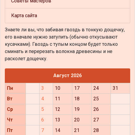
Советы мастеров
Карта сайта
Знаете ли вы, что
забивая гвоздь в тонкую дощечку,
его вначале нужно затупить (обычно откусывают
кусачками). Гвоздь с тупым концом будет только
сминать и перерезать волокна древесины и не
расколет дощечку.
Август 2026
Пн
3
10
17
24
31
Вт
4
11
18
25
Ср
5
12
19
26
Чт
6
13
20
27
Пт
7
14
21
28