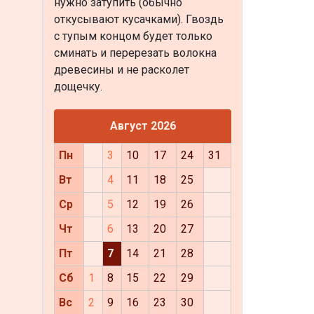
нужно затупить (обычно
откусывают кусачками). Гвоздь
с тупым концом будет только
сминать и перерезать волокна
древесины и не расколет
дощечку.
Август 2026
Пн
3
10
17
24
31
Вт
4
11
18
25
Ср
5
12
19
26
Чт
6
13
20
27
Пт
7
14
21
28
Сб
1
8
15
22
29
Вс
2
9
16
23
30