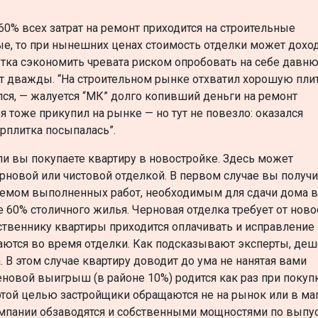
0% всех затрат на ремонт приходится на строительные
ые, то при нынешних ценах стоимость отделки может дохо
пытка сэкономить чревата риском опробовать на себе давн
ит дважды. “На строительном рынке отхватил хорошую пли
лся, — жалуется “МК” долго копивший деньги на ремонт
 тоже прикупил на рынке — но тут не повезло: оказался
ерплитка посыпалась”.
ли вы покупаете квартиру в новостройке. Здесь может
рновой или чистовой отделкой. В первом случае вы получи
ъемом выполненных работ, необходимым для сдачи дома в
 60% столичного жилья. Черновая отделка требует от нов
ственнику квартиры приходится оплачивать и исправление
аются во время отделки. Как подсказывают эксперты, де
. В этом случае квартиру доводит до ума не нанятая вами
еновой выигрыш (в районе 10%) родится как раз при покуп
 этой целью застройщики обращаются не на рынок или в маг
омпании обзаводятся и собственными мощностями по выпу