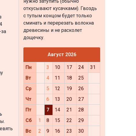
нужно затупить (обычно
откусывают кусачками). Гвоздь
с тупым концом будет только
з
сминать и перерезать волокна
4
древесины и не расколет
-за
дощечку.
Август 2026
Пн
3
10
17
24
31
ну
Вт
4
11
18
25
Ср
5
12
19
26
Чт
6
13
20
27
Пт
7
14
21
28
ь
Сб
1
8
15
22
29
ы.
девять
Вс
2
9
16
23
30