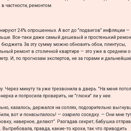
в частности, ремонтом.
анируют 24% опрошенных. А вот до "подвигов" инфляции —
ольше. Все-таки даже самый дешевый и простенький ремон
о бюджета. За эту сумму можно обновить обои, плинтусы,
альный ремонт в столичной квартире — это уже в среднем 
тр. И, по прогнозам экспертов, не за горами и дальнейши
. Через минуту та уже трезвонила в дверь. "На меня пото
ерка и попросила проверить, не "глюки" ли у нее.
ьно, казалось, держался на соплях, подозрительно выгну
или, вот и понасыпалось! — озарило соседку. — Они мне ту
овку, наверное, делают”. Разгадав секрет, бабушка отпра
Вытребовала, правда, какие-то крохи, так что приводить