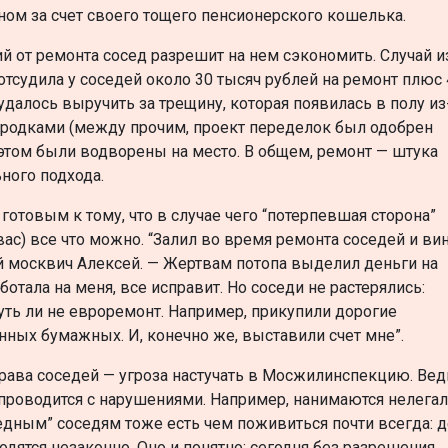
ом за счет своего тощего пенсионерского кошелька.
 от ремонта сосед разрешит на нем сэкономить. Случай и
отсудила у соседей около 30 тысяч рублей на ремонт плюс 
удалось выручить за трещину, которая появилась в полу из
ородками (между прочим, проект переделок был одобрен
и этом были водворены на место. В общем, ремонт — штука
ного подхода.
готовым к тому, что в случае чего “потерпевшая сторона”
 вас) все что можно. “Залил во время ремонта соседей и ви
 москвич Алексей. — Жертвам потопа выделил деньги на
аботала на меня, все исправит. Но соседи не растерялись:
уть ли не евроремонт. Например, прикупили дорогие
ных бумажных. И, конечно же, выставили счет мне”.
ава соседей — угроза настучать в Мосжилинспекцию. Вед
проводится с нарушениями. Например, нанимаются нелегал
редным” соседям тоже есть чем поживиться почти всегда: 
водятся незаконно. Оно и понятно: сегодня без разрешения