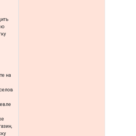
дить
юю
тку
те на
оселов
шевле
ке
азин,
ску