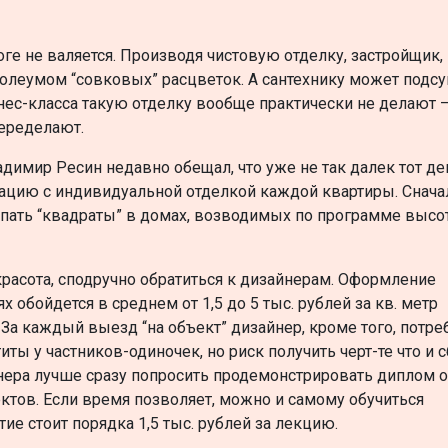
роге не валяется. Производя чистовую отделку, застройщик,
нолеумом “совковых” расцветок. А сантехнику может подсу
изнес-класса такую отделку вообще практически не делают 
еределают.
димир Ресин недавно обещал, что уже не так далек тот де
тацию с индивидуальной отделкой каждой квартиры. Снача
купать “квадраты” в домах, возводимых по программе высо
 красота, сподручно обратиться к дизайнерам. Оформление
обойдется в среднем от 1,5 до 5 тыс. рублей за кв. метр
 За каждый выезд “на объект” дизайнер, кроме того, потре
иты у частников-одиночек, но риск получить черт-те что и 
йнера лучше сразу попросить продемонстрировать диплом 
тов. Если время позволяет, можно и самому обучиться
ие стоит порядка 1,5 тыс. рублей за лекцию.