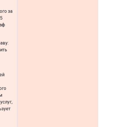
ого за
 5
раф
аву:
дить
ей
ого
ом
услуг,
ьзует