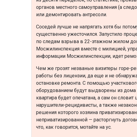
органов местного самоуправления (а следо
или демонтировать антресоли.
Соседей лучше не напрягать хотя бы потом
существенно ужесточился. Запустило проц
по следам взрыва в 22-этажном жилом дом
Мосжилинспекция вместе с милицией, упра
информации Мосжилинспекции, идет ремонт
Чем же грозят незваные визитеры горе-р
работы без лицензии, да еще и не обнаруж
остановке ремонта. С помощью участково
оборудованием будут выдворены из дома д
квартира будет опечатана, а сам он словит
нарушители-рецидивисты, а также незакон
решения которого хозяина приватизирован
неприватизированной — расторгнуть догово
что, как говорится, мотайте на ус.