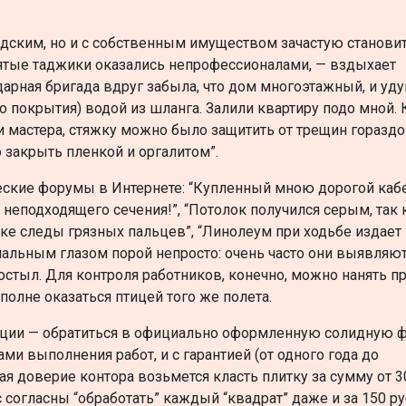
едским, но и с собственным имуществом зачастую станови
нятые таджики оказались непрофессионалами, — вздыхает
арная бригада вдруг забыла, что дом многоэтажный, и уд
о покрытия) водой из шланга. Залили квартиру подо мной. 
 мастера, стяжку можно было защитить от трещин гораздо
закрыть пленкой и оргалитом”.
еские форумы в Интернете: “Купленный мною дорогой каб
и неподходящего сечения!”, “Потолок получился серым, так 
лке следы грязных пальцев”, “Линолеум при ходьбе издает 
нальным глазом порой непросто: очень часто они выявляю
ростыл. Для контроля работников, конечно, можно нанять п
вполне оказаться птицей того же полета.
уации — обратиться в официально оформленную солидную 
ами выполнения работ, и с гарантией (от одного года до
ая доверие контора возьмется класть плитку за сумму от 3
с согласны “обработать” каждый “квадрат” даже и за 150 ру