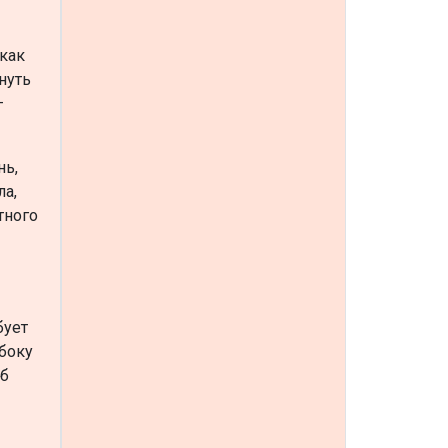
 как
нуть
—
нь,
ла,
тного
бует
сбоку
об