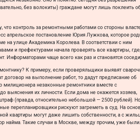
вательно, без волокиты) граждане могут лишь поклеить о
у, что контроль за ремонтными работами со стороны власт
есс апрельское постановление Юрия Лужкова, которое род
е на улице Академика Королева. В соответствии с ним
вами и префектурами начала проверять все квартиры, где,
. Информаторами чаще всего как раз и становятся соседи
емонтнику? К примеру, если проверяльщики выявят сваро
ат договор на выполнение работ, то дадут предписание об
го милиционера незаконные ремонтники вместе с
о выяснения их личности. Если дома не окажется хозяев,
 штраф (правда, относительно небольшой — 2500 рублей). Н
ные перепланировщики рискуют загреметь в суд. На осно
ной квартиры могут даже лишить собственности, а с жиль
р найма. Такие случаи в Москве, между прочим, уже были.