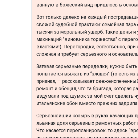
ванную в божеский вид пришлось в основн
Вот только далеко не каждый пострадавший
свежей судебной практики: семейная пара 
тысячи за моральный ущерб. Такие деньги 
махинаций "виновника торжества" с перег
властями!). Перегородки, естественно, пр
сложная и требует серьезного и основатель
Затевая серьезные переделки, нужно быть 
попытается выжать из “злодея” (то есть из
признал, — рассказывает свежеиспеченный
ремонт и обещал, что та бригада, которая р
вздумали под шумок за мой счет сделать ч
итальянские обои вместо прежних задрипан
Серьезнейший козырь в руках качающих пр
львиная доля серьезных ремонтных работ 
Что касается перепланировок, то здесь “в
из десяти переделок, по статистике, произ