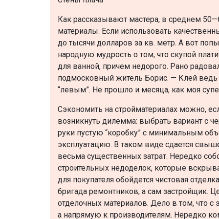
Как рассказывают мастера, в среднем 50—6
материалы. Если использовать качественн
до тысячи долларов за кв. метр. А вот по
народную мудрость о том, что скупой плат
для ванной, причем недорого. Рано радова
подмосковный житель Борис. — Клей ведь я
“левым”. Не прошло и месяца, как моя суп
Сэкономить на стройматериалах можно, ес
возникнуть дилемма: выбрать вариант с че
руки пустую “коробку” с минимальным об
эксплуатацию. В таком виде сдается свыше
весьма существенных затрат. Нередко соб
строительных недоделок, которые вскрыв
для покупателя обойдется чистовая отделка
бригада ремонтников, а сам застройщик. Ц
отделочных материалов. Дело в том, что с
а напрямую к производителям. Нередко к