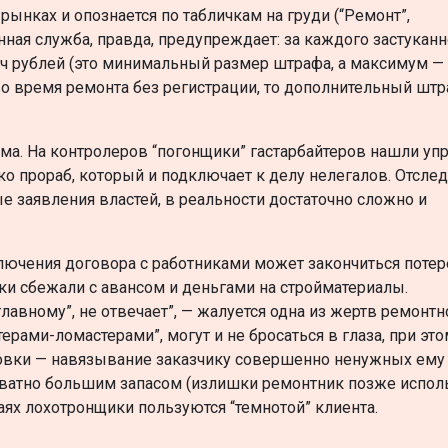
ынках и опознается по табличкам на груди (“Ремонт”,
нная служба, правда, предупреждает: за каждого застуканн
ч рублей (это минимальный размер штрафа, а максимум —
 во время ремонта без регистрации, то дополнительный шт
ма. На контролеров “погонщики” гастарбайтеров нашли упр
о прораб, который и подключает к делу нелегалов. Отсле
е заявления властей, в реальности достаточно сложно и
ключения договора с работниками может закончиться потер
ки сбежали с авансом и деньгами на стройматериалы.
лавному”, не отвечает”, — жалуется одна из жертв ремонтн
ерами-ломастерами”, могут и не бросаться в глаза, при эт
овки — навязывание заказчику совершенно ненужных ему 
кватно большим запасом (излишки ремонтник позже испол
аях лохотронщики пользуются “темнотой” клиента.