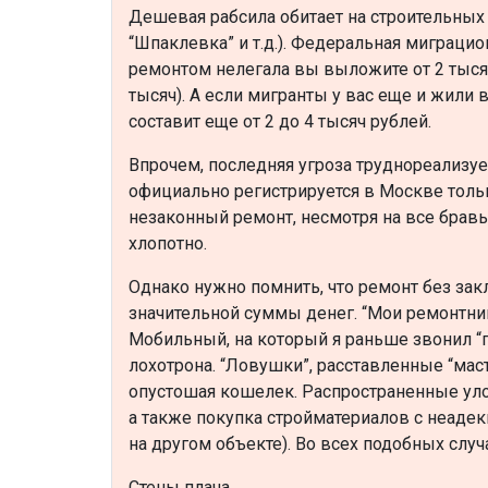
Дешевая рабсила обитает на строительных р
“Шпаклевка” и т.д.). Федеральная миграцио
ремонтом нелегала вы выложите от 2 тыся
тысяч). А если мигранты у вас еще и жили
составит еще от 2 до 4 тысяч рублей.
Впрочем, последняя угроза труднореализуе
официально регистрируется в Москве тольк
незаконный ремонт, несмотря на все бравы
хлопотно.
Однако нужно помнить, что ремонт без за
значительной суммы денег. “Мои ремонтни
Мобильный, на который я раньше звонил “г
лохотрона. “Ловушки”, расставленные “маст
опустошая кошелек. Распространенные ул
а также покупка стройматериалов с неаде
на другом объекте). Во всех подобных случ
Стены плача