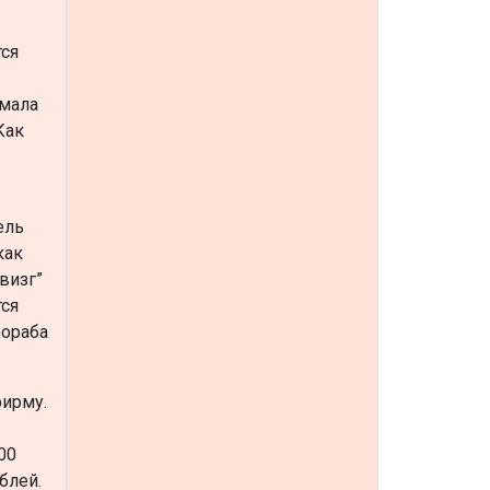
тся
умала
Как
ель
как
визг”
тся
рораба
фирму.
00
блей.