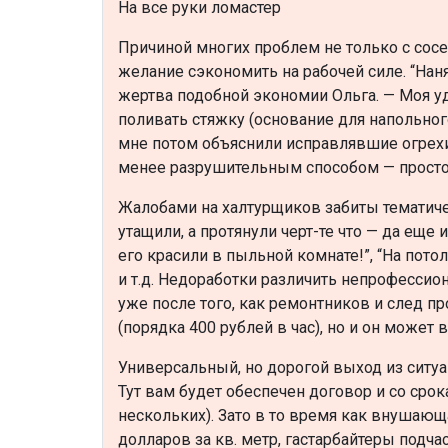
На все руки ломастер
Причиной многих проблем не только с сос
желание сэкономить на рабочей силе. “На
жертва подобной экономии Ольга. — Моя уд
поливать стяжку (основание для напольног
мне потом объяснили исправлявшие огрехи
менее разрушительным способом — просто 
Жалобами на халтурщиков забиты тематич
утащили, а протянули черт-те что — да еще 
его красили в пыльной комнате!”, “На пото
и т.д. Недоработки различить непрофессио
уже после того, как ремонтников и след п
(порядка 400 рублей в час), но и он может 
Универсальный, но дорогой выход из сит
Тут вам будет обеспечен договор и со срок
нескольких). Зато в то время как внушающ
долларов за кв. метр, гастарбайтеры подча