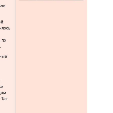
бои
ей
илось
 по
.
чные
о
ве
цом
 Так