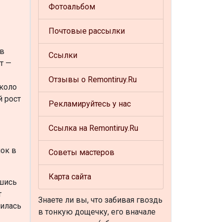
Фотоальбом
Почтовые рассылки
 в
Ссылки
т —
Отзывы о Remontiruy.Ru
около
й рост
Рекламируйтесь у нас
Ссылка на Remontiruy.Ru
лок в
Советы мастеров
Карта сайта
вшись
т
Знаете ли вы, что
забивая гвоздь
вилась
в тонкую дощечку, его вначале